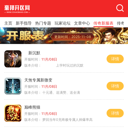
主页
新手指导
热门专题
玩家论坛
文章中心
传奇新服表
传奇
更新时间：2025-11-08
新沉默
详情
开服时间：
11月/08日
版本介绍：
上学时玩过的沉默
天煞专属新微变
详情
开服时间：
11月/08日
版本介绍：
十元通、送满赞、送全满
巅峰熊猫
详情
开服时间：
11月/08日
版本介绍：
梦回当年0充终极专属人帅爆率高