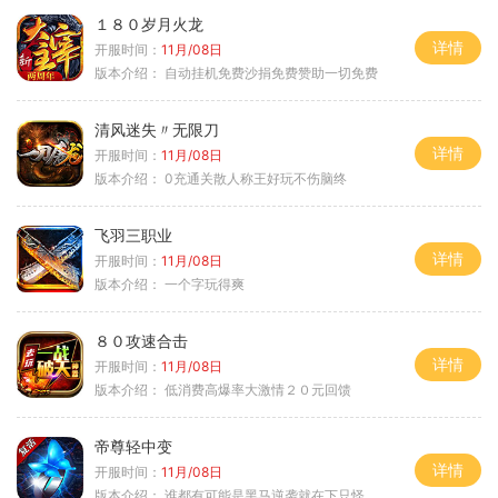
１８０岁月火龙
详情
开服时间：
11月/08日
版本介绍：
自动挂机免费沙捐免费赞助一切免费
清风迷失〃无限刀
详情
开服时间：
11月/08日
版本介绍：
0充通关散人称王好玩不伤脑终
飞羽三职业
详情
开服时间：
11月/08日
版本介绍：
一个字玩得爽
８０攻速合击
详情
开服时间：
11月/08日
版本介绍：
低消费高爆率大激情２０元回馈
帝尊轻中变
详情
开服时间：
11月/08日
版本介绍：
谁都有可能是黑马逆袭就在下只怪