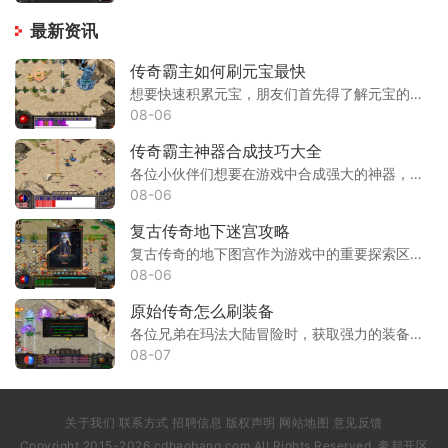
最新资讯
传奇霸主如何刷元宝最快
想要快速积累元宝，朋友们首先得了解元宝的基本获取途径。元宝作为游戏内流通的稀缺货币，主要用于购买各种珍贵道具和在合成系统中进行道具合成。大家可以通过完成每日任务来
08-06
传奇霸主神器合成技巧大全
各位小伙伴们想要在游戏中合成强大的神器，首先得知道去哪里找到合成的地方。在游戏里有个神秘锻造师，咱们可以直接找他对话，选择合成神器的选项就能进入合成界面了。不过不
08-06
复古传奇地下迷宫攻略
复古传奇的地下图宫作为游戏中的重要探索区域，通常位于特定地图深处，玩家需完成前置任务或满足等级条件才能进入。迷宫内部通常被设计为多层结构，每层都分布着不同等级的怪
08-06
原始传奇怎么刷装备
各位兄弟在玛法大陆冒险时，获取强力的装备绝对是提升咱们实力的重要途径。要想高效率地刷到心仪的装备，首先要明确各种怪物的掉落特点。难度越高的怪物掉落的装备品质和属性
08-07
关于我们 联系方式 招聘信息 版权声明 网站地图 意见反馈
Copyright 2015-2026 cdhaobang.com All Rights Reserved. 豪邦开区