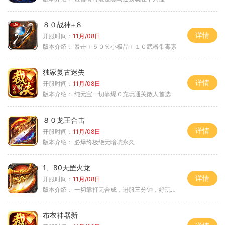
８０战神+８
详情
开服时间：
11月/08日
版本介绍：
暴击＋５０％小极品＋１０武器带毒素
独家复古迷失
详情
开服时间：
11月/08日
版本介绍：
纯元宝一切靠爆０充玩通关散人首选
８０龙王合击
详情
开服时间：
11月/08日
版本介绍：
必爆终极绝无暗坑永久
1、80天罡火龙
详情
开服时间：
11月/08日
版本介绍：
一切靠打无合成，进服三分钟，好玩一整年。
布衣神器新