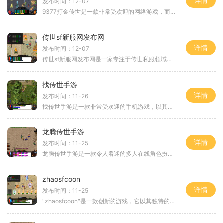
详情
发布时间：12-07
9377打金传世是一款非常受欢迎的网络游戏，而其中的6级公爵更是众多玩家梦寐以求的目标。本文将为大家介绍9377打金传世的具体玩法以及如何获得6级公爵的方法。9377打金传世是一款
传世sf新服网发布网
详情
发布时间：12-07
传世sf新服网发布网是一家专注于传世私服领域的网站，为广大传世私服玩家提供全面的游戏资讯和服务。无论您是传世私服的老玩家还是新手玩家，都能在这里找到适合自己的游戏服务
找传世手游
详情
发布时间：11-26
找传世手游是一款非常受欢迎的手机游戏，以其精美的画面和丰富的玩法吸引了众多玩家。该游戏拥有独特的角色扮演元素，玩家可以在虚拟的游戏世界中体验到刺激的战斗和令人兴奋
龙腾传世手游
详情
发布时间：11-25
龙腾传世手游是一款令人着迷的多人在线角色扮演游戏。游戏以唯美的画面、丰富的剧情和刺激的战斗为特色，为玩家带来了一个充满奇幻和冒险的世界。在这个虚拟的游戏世界中，玩
zhaosfcoon
详情
发布时间：11-25
"zhaosfcoon"是一款创新的游戏，它以其独特的玩法和精美的画面吸引了大量的玩家。这款游戏将玩家带入了一个神秘的世界，在这个世界里，你可以扮演不同的角色，体验各种刺激的冒险