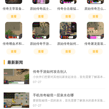
传奇主宰装备怎么穿
原始传奇战士怎么打装备
传奇合击最猛的宠物有哪些
原始传奇怎么提高爆率技巧
查看
查看
查看
查看
传奇嗜血术和火符那个好用
原始传奇手游可以赚钱吗
原始传奇如何赚传奇币
传奇屠龙套装怎么获得
查看
查看
查看
查看
最新新闻
传奇手游如何攻击别人
小伙伴们想要对其他玩家发起攻击，首先需要了解基本的操作方式。你需要在游戏地图中找到希望攻击的目标，通过移动角色使其进入有效的攻击范围，然后点击攻击按钮即可开始战斗
07-27
手机传奇秘境一层泉水在哪
要获取秘境一层的泉水，首先需要了解泉水的基本采集方式。玩家需要携带泉水罐并将其装备在人物的毒符位上，然后站在喷涌的泉眼上进行采集。泉水的刷新会通过系统全屏通知，玩
07-27