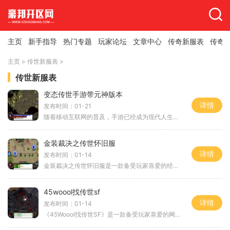
主页
新手指导
热门专题
玩家论坛
文章中心
传奇新服表
传奇
主页
>
传世新服表
>
传世新服表
变态传世手游带元神版本
详情
发布时间：01-21
随着移动互联网的普及，手游已经成为现代人生活中不可或缺的一部分。而众多手游中，《变态传世手游带元神版本》以其独特的游戏玩法和精致的画面，吸引了无数玩家的关注。它是
金装裁决之传世怀旧服
详情
发布时间：01-14
金装裁决之传世怀旧服是一款备受玩家喜爱的经典传奇游戏。它将传统的传世游戏玩法与新颖的怀旧元素相结合，为玩家们带来了独特的游戏体验。以下将详细介绍金装裁决之传世怀旧
45woool找传世sf
详情
发布时间：01-14
《45Woool找传世SF》是一款备受玩家喜爱的网络游戏。作为一款传世类的游戏，它以丰富的游戏内容、精致的画面和刺激的玩法而闻名。玩家可以体验到刺激的战斗、华丽的技能、多样的