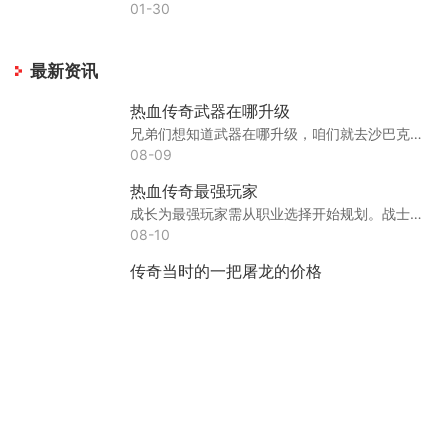
01-30
最新资讯
热血传奇武器在哪升级
兄弟们想知道武器在哪升级，咱们就去沙巴克武器店或者比奇铁匠铺找专门的武器升级NPC，这些地方都有专业的武器打造师傅为咱们服务。准备好想要升级的武器，还有足够的黑铁矿和
08-09
热血传奇最强玩家
成长为最强玩家需从职业选择开始规划。战士职业以高血量和近战物理输出为主要特点，后期爆发能力强；法师职业依赖远程魔法攻击，拥有丰富的群体技能，适合偏好策略操作的玩家
08-10
传奇当时的一把屠龙的价格
关于传奇游戏中屠龙刀的价格问题，需要从游戏背景和装备稀缺性来分析。在网络游戏发展的早期阶段，游戏市场尚未成熟，玩家对稀有装备的追求极为狂热，这种狂热直接推高了顶级
08-10
热血传奇主宰者怎么打伤害最高
要提升主宰者的伤害输出，首先需要理解基础伤害的计算机制。基础伤害主要由角色攻击力与技能倍率共同决定，其计算方式为角色攻击力乘以括弧一加技能倍率，其中技能倍率根据所
08-10