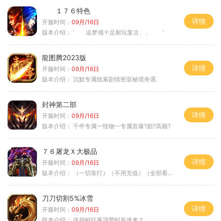
１７６特色
详情
开服时间：
09月/16日
版本介绍：
‘ 追梦感十足耐玩复古、、 ’
龍图腾2023版
详情
开服时间：
09月/16日
版本介绍：
沉默专属线索剧情密室秘境奇遇.
封神第二部
详情
开服时间：
09月/16日
版本介绍：
千件专属一怪物一专属首爆?励?高额?
７６屠龙Ｘ大极品
详情
开服时间：
09月/16日
版本介绍：
（一切靠打）（不用充值）（全部看脸）
刀刀切割5%冰雪
详情
开服时间：
09月/16日
版本介绍：
送捐献狂暴顶赞时装速来？