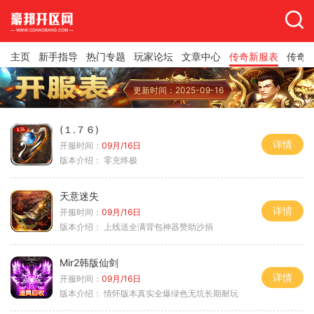
主页
新手指导
热门专题
玩家论坛
文章中心
传奇新服表
传奇
更新时间：2025-09-16
(１.７６)
详情
开服时间：
09月/16日
版本介绍：
零充终极
天意迷失
详情
开服时间：
09月/16日
版本介绍：
上线送全满背包神器赞助沙捐
Mir2韩版仙剑
详情
开服时间：
09月/16日
版本介绍：
情怀版本真实全爆绿色无坑长期耐玩