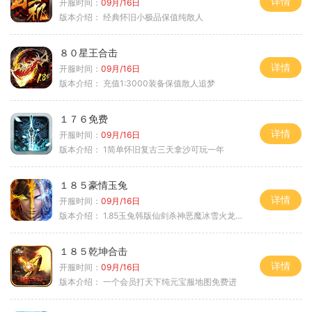
详情
开服时间：
09月/16日
版本介绍：
经典怀旧小极品保值纯散人
８０星王合击
详情
开服时间：
09月/16日
版本介绍：
充值1:3000装备保值散人追梦
１７６免费
详情
开服时间：
09月/16日
版本介绍：
1简单怀旧复古三天拿沙可玩一年
１８５豪情玉兔
详情
开服时间：
09月/16日
版本介绍：
1.85玉兔韩版仙剑杀神恶魔冰雪火龙神器专属
１８５乾坤合击
详情
开服时间：
09月/16日
版本介绍：
一个会员打天下纯元宝服地图免费进