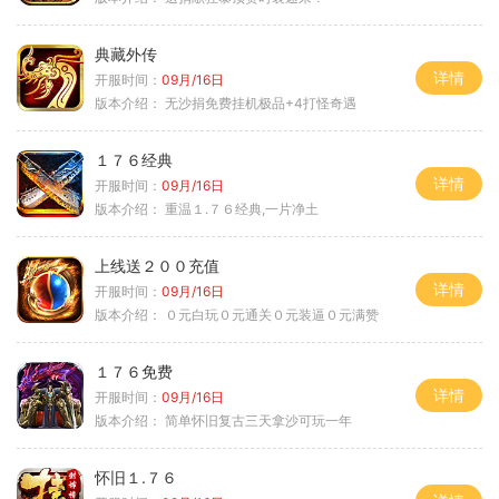
典藏外传
详情
开服时间：
09月/16日
版本介绍：
无沙捐免费挂机极品+4打怪奇遇
１７６经典
详情
开服时间：
09月/16日
版本介绍：
重温１.７６经典,一片净土
上线送２００充值
详情
开服时间：
09月/16日
版本介绍：
０元白玩０元通关０元装逼０元满赞
１７６免费
详情
开服时间：
09月/16日
版本介绍：
简单怀旧复古三天拿沙可玩一年
怀旧１.７６