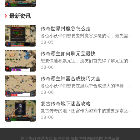
最新资讯
传奇世界封魔谷怎么走
各位小伙伴们想要去封魔谷探险的话，最先需要知道具体的位置在哪里。这个神秘的地方隐藏在玛法大陆的边缘位置，离比奇城不算太远。咱们可以有好几种方式到达那里，比如从比奇
08-05
传奇霸主如何刷元宝最快
想要快速积累元宝，朋友们首先得了解元宝的基本获取途径。元宝作为游戏内流通的稀缺货币，主要用于购买各种珍贵道具和在合成系统中进行道具合成。大家可以通过完成每日任务来
08-06
传奇霸主神器合成技巧大全
各位小伙伴们想要在游戏中合成强大的神器，首先得知道去哪里找到合成的地方。在游戏里有个神秘锻造师，咱们可以直接找他对话，选择合成神器的选项就能进入合成界面了。不过不
08-06
复古传奇地下迷宫攻略
复古传奇的地下图宫作为游戏中的重要探索区域，通常位于特定地图深处，玩家需完成前置任务或满足等级条件才能进入。迷宫内部通常被设计为多层结构，每层都分布着不同等级的怪
08-06
关于我们 联系方式 招聘信息 版权声明 网站地图 意见反馈